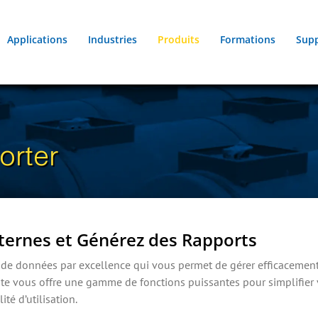
Applications
Industries
Produits
Formations
Sup
orter
ternes et Générez des Rapports
on de données par excellence qui vous permet de gérer efficacemen
ointe vous offre une gamme de fonctions puissantes pour simplifier
lité d’utilisation.