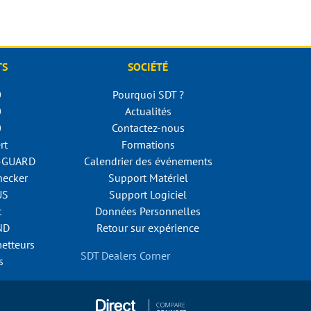
TS
SOCIÉTÉ
0
Pourquoi SDT ?
0
Actualités
0
Contactez-nous
rt
Formations
N-GUARD
Calendrier des événements
ecker
Support Matériel
US
Support Logiciel
t
Données Personnelles
ND
Retour sur expérience
metteurs
SDT Dealers Corner
s