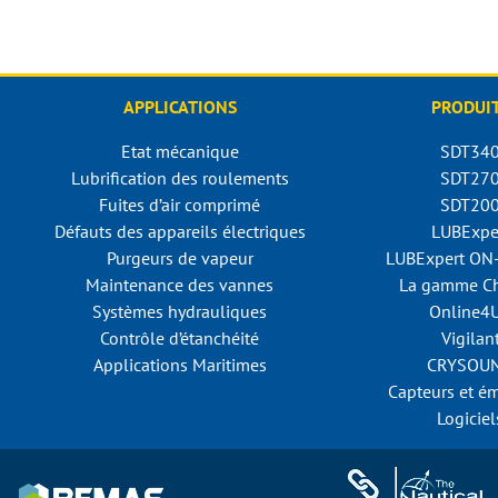
APPLICATIONS
PRODUI
Etat mécanique
SDT34
Lubrification des roulements
SDT27
Fuites d’air comprimé
SDT20
Défauts des appareils électriques
LUBExpe
Purgeurs de vapeur
LUBExpert O
Maintenance des vannes
La gamme Ch
Systèmes hydrauliques
Online4
Contrôle d’étanchéité
Vigilan
Applications Maritimes
CRYSOU
Capteurs et é
Logiciel