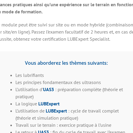
ances pratiques ainsi qu’une expérience sur le terrain en fonctio
u mode de formation.
 module peut être suivi sur site ou en mode hybride (combinaiso
r site/en ligne). Passez l’examen facultatif de 2 heures et, en cas d
ussite, obtenez votre certification LUBExpert Specialist.
Vous aborderez les thèmes suivants:
Les lubrifiants
Les principes fondamentaux des ultrasons
L’utilisation d’
UAS3
: préparation complète (théorie et
pratique)
La logique
LUBExpert
L’utilisation de
LUBExpert
: cycle de travail complet
(théorie et simulation pratique)
Travail sur le terrain : exercice pratique à l’usine
Le retour à
UAS3
: fin du cycle de travail avec l’examen