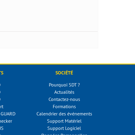
TS
SOCIÉTÉ
0
Pourquoi SDT ?
0
Actualités
0
Contactez-nous
rt
Formations
N-GUARD
Calendrier des événements
ecker
Support Matériel
US
Support Logiciel