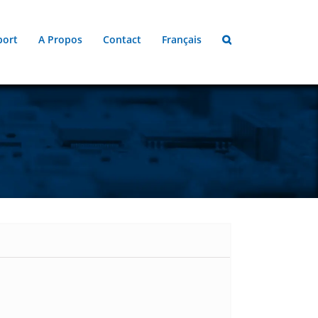
port
A Propos
Contact
Français