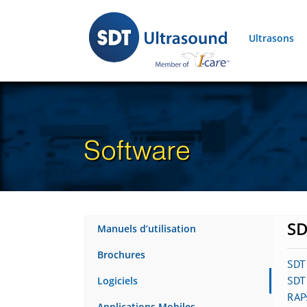
Skip
to
Ultrasons
content
Software
SD
Manuels d’utilisation
Brochures
SDT
SDT 
Logiciels
RAP
Applications Mobiles