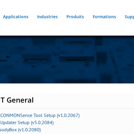
Applications
Industries
Produits
Formations
Sup
T General
 CONMONSense Tool Setup (v1.0.2067)
Updater Setup (v5.0.2084)
sodyBox (v1.0.2080)