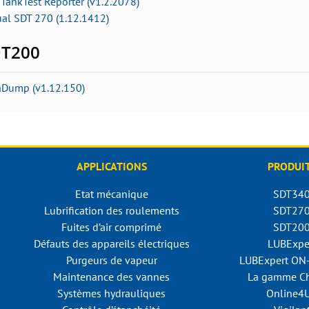
TankTest Reporter (v1.2.2078)
ual SDT 270 (1.12.1412)
T200
aDump (v1.12.150)
APPLICATIONS
PRODUI
Etat mécanique
SDT34
Lubrification des roulements
SDT27
Fuites d’air comprimé
SDT20
Défauts des appareils électriques
LUBExpe
Purgeurs de vapeur
LUBExpert O
Maintenance des vannes
La gamme Ch
Systèmes hydrauliques
Online4