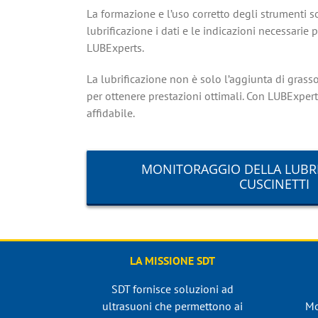
La formazione e l’uso corretto degli strumenti s
lubrificazione i dati e le indicazioni necessarie 
LUBExperts.
La lubrificazione non è solo l’aggiunta di grass
per ottenere prestazioni ottimali. Con LUBExpert,
affidabile.
MONITORAGGIO DELLA LUBRI
CUSCINETTI
LA MISSIONE SDT
SDT fornisce soluzioni ad
ultrasuoni che permettono ai
Mo