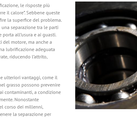
icazione, le risposte più
urre il calore”. Sebbene queste
fire la superfice del problema.
e una separazione tra le parti
porta all’usura e ai guasti.
tti del motore, ma anche a
 Una lubrificazione adeguata
te, riducendo l’attrito,
he ulteriori vantaggi, come il
i nel grasso possono prevenire
ai contaminanti, a condizione
tamente. Nonostante
el corso dei millenni,
tenere la separazione per