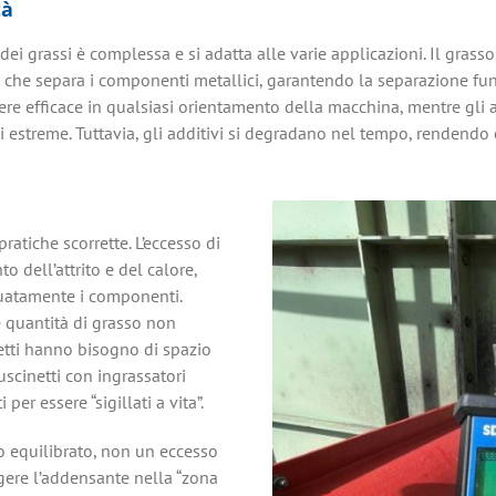
tà
dei grassi è complessa e si adatta alle varie applicazioni. Il gras
ico che separa i componenti metallici, garantendo la separazione f
re efficace in qualsiasi orientamento della macchina, mentre gli ad
streme. Tuttavia, gli additivi si degradano nel tempo, rendendo cru
atiche scorrette. L’eccesso di
 dell’attrito e del calore,
guatamente i componenti.
 quantità di grasso non
etti hanno bisogno di spazio
 cuscinetti con ingrassatori
er essere “sigillati a vita”.
o equilibrato, non un eccesso
gere l’addensante nella “zona