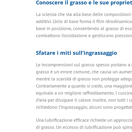
Conoscere il grasso e le sue proprie
La scienza che sta alla base delle composizioni 
additivi. L’olio di base forma il film idrodinam
base in posizione, consentendo al grasso di esse
combattono l’ossidazione e gestiscono pressioni e
Sfatare i miti sull’ingrassaggio
Le incomprensioni sul grasso spesso portano a pr
grasso è un errore comune, che causa un aumento
mentre la scarsità di grasso non protegge ade
Contrariamente a quanto si crede, una maggiore
equivale a un migliore raffreddamento. I cuscin
d’aria per dissipare il calore. Inoltre, non tutti i
richiedono l’ingrassaggio; alcuni sono progettati p
Una lubrificazione efficace richiede un approcci
di grasso. Un eccesso di lubrificazione può spin