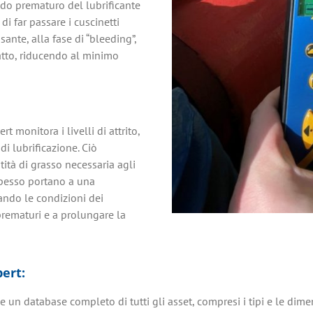
ado prematuro del lubrificante
 di far passare i cuscinetti
sante, alla fase di “bleeding”,
ntatto, riducendo al minimo
t monitora i livelli di attrito,
i lubrificazione. Ciò
tità di grasso necessaria agli
 spesso portano a una
rando le condizioni dei
 prematuri e a prolungare la
ert:
 un database completo di tutti gli asset, compresi i tipi e le dime