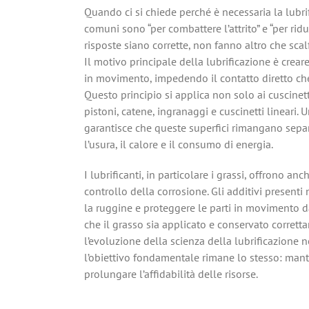
Quando ci si chiede perché è necessaria la lubrif
comuni sono “per combattere l’attrito” e “per rid
risposte siano corrette, non fanno altro che scal
Il motivo principale della lubrificazione è crear
in movimento, impedendo il contatto diretto che 
Questo principio si applica non solo ai cuscine
pistoni, catene, ingranaggi e cuscinetti lineari.
garantisce che queste superfici rimangano separa
l’usura, il calore e il consumo di energia.
I lubrificanti, in particolare i grassi, offrono anc
controllo della corrosione. Gli additivi present
la ruggine e proteggere le parti in movimento d
che il grasso sia applicato e conservato corret
l’evoluzione della scienza della lubrificazione n
l’obiettivo fondamentale rimane lo stesso: man
prolungare l’affidabilità delle risorse.