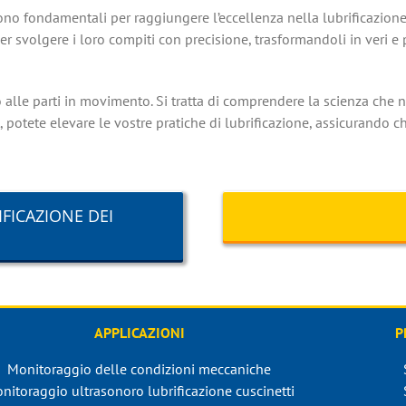
ono fondamentali per raggiungere l’eccellenza nella lubrificazione.
per svolgere i loro compiti con precisione, trasformandoli in veri e p
o alle parti in movimento. Si tratta di comprendere la scienza che n
 potete elevare le vostre pratiche di lubrificazione, assicurando c
FICAZIONE DEI
APPLICAZIONI
P
Monitoraggio delle condizioni meccaniche
nitoraggio ultrasonoro lubrificazione cuscinetti