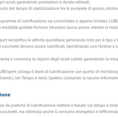
gni asset, garantendo prestazioni e durata ottimali.
alcolo del tempo di stabilizzazione tra le pompate di grasso, elim
rogramma di lubrificazione sia consolidato o appena iniziato, LUBE
La modalità guidata fornisce istruzioni passo-passo, mentre la modal
ert semplifica le attività quotidiane generando liste per il tipo e 
i cuscinetti devono essere lubrificati, ripristinando così l’ordine 
enta e comunica le ragioni degli asset saltati, garantendo la tra
UBExpert collega il team di lubrificazione con quello di monitora
 dinamici, nel Tempo e nello Spettro, colmando le lacune informat
zione
 da pratiche di lubrificazione reattive e basate sul tempo a strat
 cuscinetti, ma ottimizza anche il consumo energetico e l’efficienza