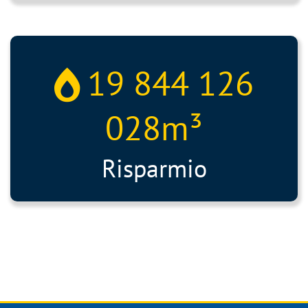
19 844 126
028
m³
Risparmio