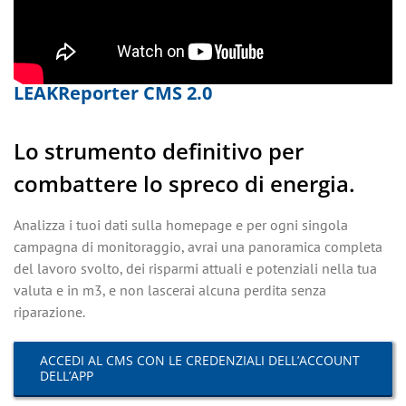
LEAKReporter CMS 2.0
Lo strumento definitivo per
combattere lo spreco di energia.
Analizza i tuoi dati sulla homepage e per ogni singola
campagna di monitoraggio, avrai una panoramica completa
del lavoro svolto, dei risparmi attuali e potenziali nella tua
valuta e in m3, e non lascerai alcuna perdita senza
riparazione.
ACCEDI AL CMS CON LE CREDENZIALI DELL’ACCOUNT
DELL’APP