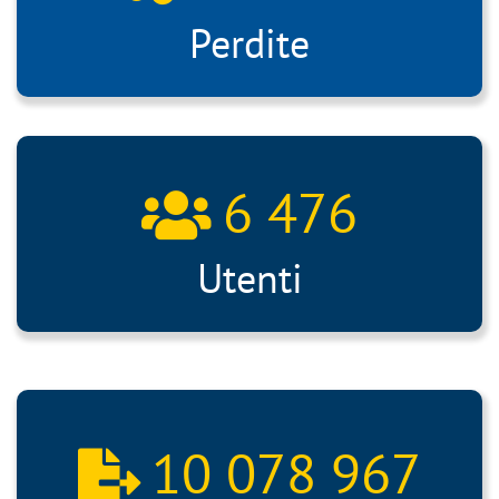
Perdite
6 476
Utenti
10 078 967