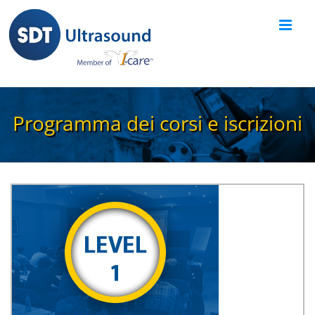
Skip
to
content
Programma dei corsi e iscrizioni