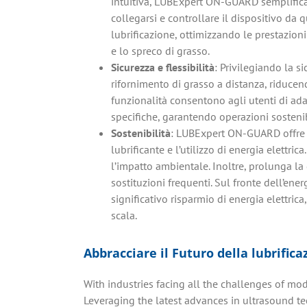
intuitiva, LUBExpert ON-GUARD semplifica 
collegarsi e controllare il dispositivo da
lubrificazione, ottimizzando le prestazion
e lo spreco di grasso.
Sicurezza e flessibilità
: Privilegiando la s
rifornimento di grasso a distanza, riducen
funzionalità consentono agli utenti di adat
specifiche, garantendo operazioni sostenibi
Sostenibilità
: LUBExpert ON-GUARD offre v
lubrificante e l’utilizzo di energia elettric
l’impatto ambientale. Inoltre, prolunga la 
sostituzioni frequenti. Sul fronte dell’energ
significativo risparmio di energia elettric
scala.
Abbracciare il Futuro della lubrifica
With industries facing all the challenges of m
Leveraging the latest advances in ultrasound te