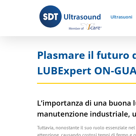
Skip
to
Ultrasuoni
content
Plasmare il futuro
LUBExpert ON-GU
L’importanza di una buona l
manutenzione industriale, u
Tuttavia, nonostante il suo ruolo essenziale nel 
attenzione, causando costosi tempi di fermo e g