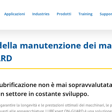
Applicazioni
Industries
Prodotti
Training
Suppor
 della manutenzione dei ma
ARD
ubrificazione non è mai sopravvalutata
n settore in costante sviluppo.
garantire la longevità e le prestazioni ottimali dei macchinari, le
uasti alle apparecchiature. LUBExpert ON-GUARD è una soluzione r