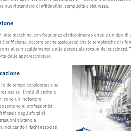
re nuovi standard di affidabilità, semplicità e sicurezza.
azione
alle macchine, con frequenze di rifornimento errati e un tipo di 
non è sufficiente, occorre anche assicurarsi che le tempistiche di ri
orta al surriscaldamento e alla potenziale rottura dei cuscinetti. 
ita delle apparecchiature.
icazione
oni è da tempo considerata una
ziose sui livelli di attrito e
oni sono un indicatore
 consentono ai professionisti
fficacia degli sforzi di
ultrasuoni aiutano a
a, riducendo i rischi associati