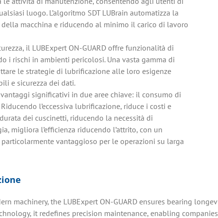
le attività di manutenzione, consentendo agli utenti di
 qualsiasi luogo. L’algoritmo SDT LUBrain automatizza la
i della macchina e riducendo al minimo il carico di lavoro
icurezza, il LUBExpert ON-GUARD offre funzionalità di
do i rischi in ambienti pericolosi. Una vasta gamma di
tare le strategie di lubrificazione alle loro esigenze
li e sicurezza dei dati.
antaggi significativi in due aree chiave: il consumo di
a. Riducendo l’eccessiva lubrificazione, riduce i costi e
durata dei cuscinetti, riducendo la necessità di
ia, migliora l’efficienza riducendo l’attrito, con un
a, particolarmente vantaggioso per le operazioni su larga
zione
odern machinery, the LUBExpert ON-GUARD ensures bearing longevit
chnology, it redefines precision maintenance, enabling companies t