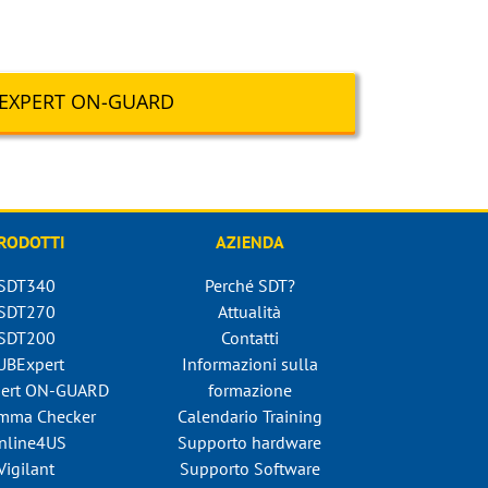
EXPERT ON-GUARD
RODOTTI
AZIENDA
SDT340
Perché SDT?
SDT270
Attualità
SDT200
Contatti
UBExpert
Informazioni sulla
ert ON-GUARD
formazione
mma Checker
Calendario Training
nline4US
Supporto hardware
Vigilant
Supporto Software