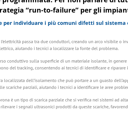
ategia “run-to-failure” per gli impianti
 per individuare i più comuni difetti sul sistema e
 l’elettricità passa tra due conduttori, creando un arco visibile o in
ettrico, aiutando i tecnici a localizzare la fonte del problema.
rso conduttivo sulla superficie di un materiale isolante, in genere 
 suono del tracking, consentendo ai tecnici di identificare e riparar
ra localizzata dell’isolamento che può portare a un guasto dell’ap
le scariche parziali, aiutando i tecnici a identificare le aree probl
ona è un tipo di scarica parziale che si verifica nei sistemi ad al
rilevare i segnali ultrasonici prodotti da queste scariche, favoren