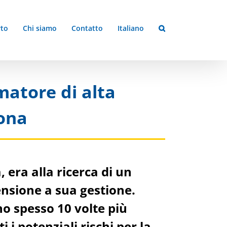
to
Chi siamo
Contatto
Italiano
matore di alta
rona
, era alla ricerca di un
tensione a sua gestione.
ono spesso 10 volte più
i potenziali rischi per la