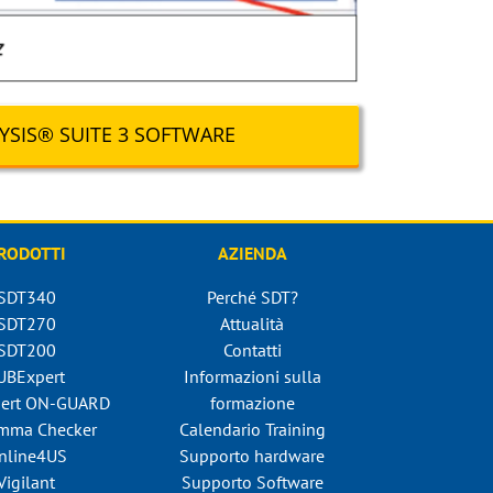
YSIS® SUITE 3 SOFTWARE
RODOTTI
AZIENDA
SDT340
Perché SDT?
SDT270
Attualità
SDT200
Contatti
UBExpert
Informazioni sulla
ert ON-GUARD
formazione
mma Checker
Calendario Training
nline4US
Supporto hardware
Vigilant
Supporto Software