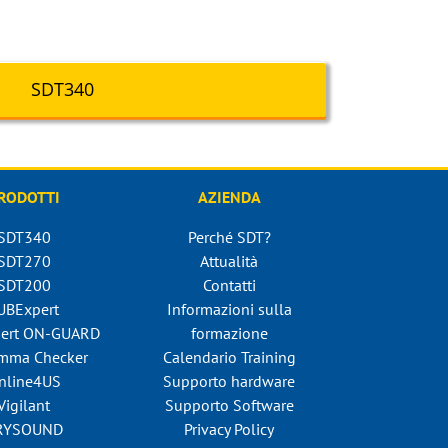
SDT340
RODOTTI
AZIENDA
SDT340
Perché SDT?
SDT270
Attualità
SDT200
Contatti
UBExpert
Informazioni sulla
ert ON-GUARD
formazione
mma Checker
Calendario Training
nline4US
Supporto hardware
Vigilant
Supporto Software
RYSOUND
Privacy Policy