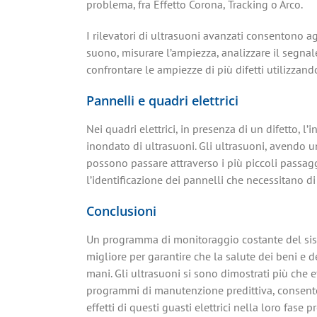
problema, fra Effetto Corona, Tracking o Arco.
I rilevatori di ultrasuoni avanzati consentono agli
suono, misurare l’ampiezza, analizzare il segnal
confrontare le ampiezze di più difetti utilizzando 
Pannelli e quadri elettrici
Nei quadri elettrici, in presenza di un difetto, l
inondato di ultrasuoni. Gli ultrasuoni, avendo u
possono passare attraverso i più piccoli passaggi
l’identificazione dei pannelli che necessitano d
Conclusioni
Un programma di monitoraggio costante del sist
migliore per garantire che la salute dei beni e 
mani. Gli ultrasuoni si sono dimostrati più che ef
programmi di manutenzione predittiva, consenten
effetti di questi guasti elettrici nella loro fase p