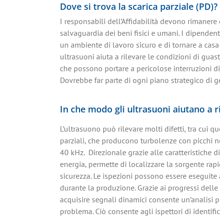
Dove si trova la scarica parziale (PD)?
I responsabili dell’Affidabilità devono rimanere 
salvaguardia dei beni fisici e umani. I dipendenti
un ambiente di lavoro sicuro e di tornare a casa 
ultrasuoni aiuta a rilevare le condizioni di guast
che possono portare a pericolose interruzioni di s
Dovrebbe far parte di ogni piano strategico di ge
In che modo gli ultrasuoni aiutano a r
L’ultrasuono può rilevare molti difetti, tra cui qu
parziali, che producono turbolenze con picchi 
40 kHz. Direzionale grazie alle caratteristiche d
energia, permette di localizzare la sorgente rap
sicurezza. Le ispezioni possono essere eseguite
durante la produzione. Grazie ai progressi delle 
acquisire segnali dinamici consente un’analisi 
problema. Ciò consente agli ispettori di identific