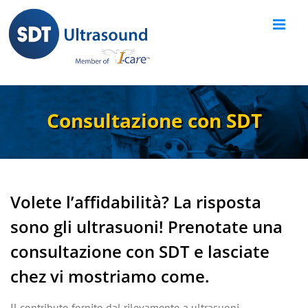
Skip
to
content
Consultazione con SDT
Volete l’affidabilità? La risposta
sono gli ultrasuoni! Prenotate una
consultazione con SDT e lasciate
chez vi mostriamo come.
Il contributo fornito dal rilevamento a ultrasuoni