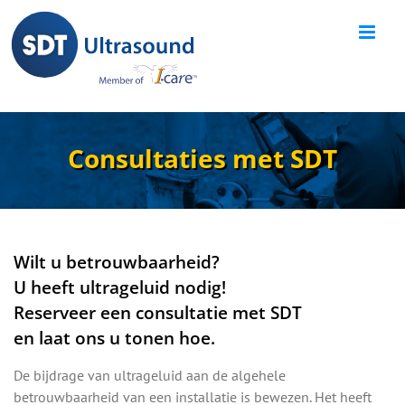
Skip
to
content
Consultaties met SDT
Wilt u betrouwbaarheid?
U heeft ultrageluid nodig!
Reserveer een consultatie met SDT
en laat ons u tonen hoe.
De bijdrage van ultrageluid aan de algehele
betrouwbaarheid van een installatie is bewezen. Het heeft