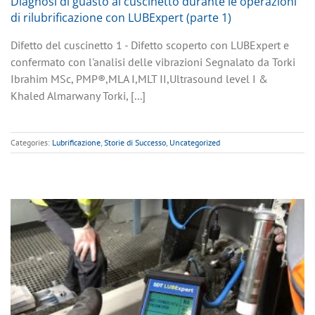
Diagnosi di guasto al cuscinetto durante le operazioni
di rilubrificazione con LUBExpert (parte 1)
Difetto del cuscinetto 1 - Difetto scoperto con LUBExpert e
confermato con l'analisi delle vibrazioni Segnalato da Torki
Ibrahim MSc, PMP®,MLA I,MLT II,Ultrasound level I &
Khaled Almarwany Torki, [...]
Categories:
Lubrificazione
,
Storie di Successo
,
Uncategorized