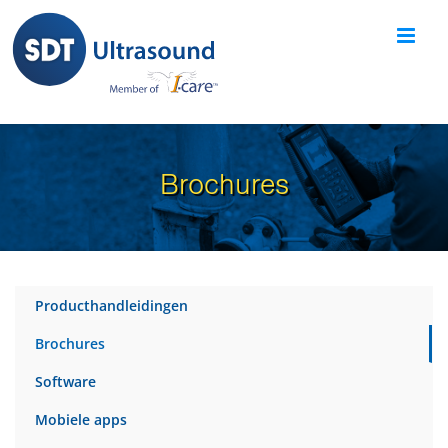
Skip
to
content
Brochures
Producthandleidingen
Brochures
Software
Mobiele apps